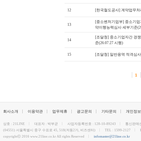
12
[한국철도공사] 계약업무처리 세
[중소벤처기업부] 중소기업
13
약이행능력심사 세부기준(26.0
[조달청] 중소기업자간 경
14
준(26.07.27 시행)
15
[조달청] 일반용역 적격심사 세
1
회사소개
이용약관
업무제휴
광고문의
기타문의
개인정보
상호 : 21LINE
대표자 : 박부균
사업자등록번호 : 128-10-89243
통신판매신고
(04551) 서울특별시 중구 수표로 45, 518(저동2가, 비즈센터)
TEL : 1599-2127
copyrightⓒ 2016 www.21line.co.kr All rights Reserved
infomaster@21line.co.kr