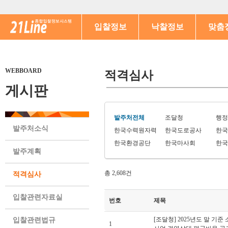
입찰정보
낙찰정보
맞춤
WEBBOARD
적격심사
게시판
발주처전체
조달청
행정
발주처소식
한국수력원자력
한국도로공사
한국
한국환경공단
한국마사회
한국
발주계획
총 2,608건
적격심사
입찰관련자료실
번호
제목
[조달청] 2025년도 말 
입찰관련법규
1