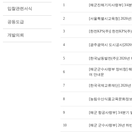
1
[해군진해기지사령부] 3/4
입찰관련서식
2
[서울특별시교육청] 2026
공동도급
3
[한전KPS(주)] 한전KPS(
개발의뢰
4
[광주광역시 도시공사]202
5
[한국남동발전(주)] 2026
[해군군수사령부 정비창] 
6
여 안내문
7
[한국국제교류재단] 2026년
8
[농림수산식품교육문화정보원]
9
[해군 항공사령부] 3/4분기
10
[해군 군수사령부] 26년 