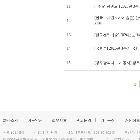
11
[ (주)강원랜드 ] 2026년 
[한국수자원조사기술원] 한
12
계획
13
[한국전력기술] 2026년도 
14
[국방부] 2026년 3분기 국
15
[광주광역시 도시공사] 광주
1
회사소개
이용약관
업무제휴
광고문의
기타문의
개인정보
상호 : 21LINE
대표자 : 박부균
사업자등록번호 : 128-10-89243
통신판매신고
(04551) 서울특별시 중구 수표로 45, 518(저동2가, 비즈센터)
TEL : 1599-2127