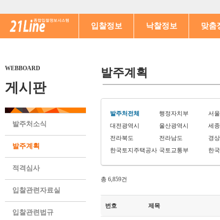
입찰정보
낙찰정보
맞춤
WEBBOARD
발주계획
게시판
발주처전체
행정자치부
서울
발주처소식
대전광역시
울산광역시
세종
전라북도
전라남도
경상
발주계획
한국토지주택공사
국토교통부
한국
적격심사
총 6,859건
입찰관련자료실
번호
제목
입찰관련법규