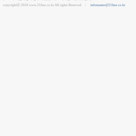
copyrightⓒ 2016 www.21line.co.kr All rights Reserved
infomaster@21line.co.kr